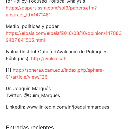
for Policy-Focused Political Analysis
https://papers.ssrn.com/sol3/papers.cfm?
abstract_id=1471461
Medio, políticas y poder.
https://elpais.com/elpais/2016/08/10/opinion/147083
9487_841505.html
Iválua (Institut Català d’Avaluació de Polítiques
Públiques).
http://ivalua.cat
[1]
http://sphera.ucam.edu/index.php/sphera-
01/article/view/126
Dr. Joaquín Marqués
Twitter: @Quim_Marques
LinkedIn: www.linkedin.com/in/joaquimmarques
Entradas recientes