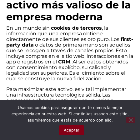
activo más valioso de la
empresa moderna
En un mundo sin
cookies de terceros
, la
información que una empresa obtiene
directamente de sus clientes es oro puro. Los
first-
party data
o datos de primera mano son aquellos
que se recogen a través de canales propios. Esto
incluye compras en el sitio web, interacciones en la
app o registros en el
CRM
. Al ser datos obtenidos
con consentimiento explícito, su calidad y
legalidad son superiores. Es el cimiento sobre el
cual se construye la nueva fidelización.
Para maximizar este activo, es vital implementar
una infraestructura tecnológica sólida. Las
empresas deben incentivar a los usuarios a
identificarse de forma voluntaria. Esto se logra
Usamos cookies para asegurar que te damos la mejor
ofreciendo experiencias personalizadas, contenido
experiencia en nuestra web. Si continúas usando este sitio,
exclusivo o programas de lealtad robustos. Cuando
asumiremos que estás de acuerdo con ello.
el usuario percibe que ceder sus datos mejora su
experiencia de compra, la fricción desaparece. La
Aceptar
clave reside en la transparencia: explicar
claramente qué se hace con la información y cómo