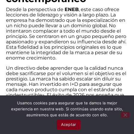
Desde la perspectiva de
ENEB
, este caso ofrece
lecciones de liderazgo y visión a largo plazo. La
empresa ha demostrado que la especialización en
un nicho puede llevar a un dominio global. No
intentaron complacer a todo el mundo desde el
principio. Se centraron en un grupo pequeño pero
apasionado y expandieron su influencia desde ahí.
Esta fidelidad a los principios originales es lo que
mantiene la integridad de la marca a pesar de su
enorme crecimiento.
Un directivo debe aprender que la calidad nunca
debe sacrificarse por el volumen si el objetivo es el
prestigio. La marca ha sabido escalar sin diluir su
mensaje. Han invertido en I+D para asegurar que
cada nuevo producto cumpla con el estándar de
«indestructible». El éxito de 2026 nos enseña que
el cliente está dispuesto a pagar más por la verdad
Usamos cookies para asegurar que te damos la mejor
y la durabilidad. En un mundo de obsolescencia
experiencia en nuestra web. Si continúas usando este sitio,
programada, ser la marca que dura para siempre es
asumiremos que estás de acuerdo con ello.
la mayor disrupción posible.
Aceptar
Conclusión