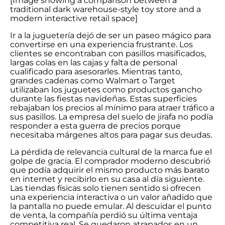
[Image showing a comparison between a
traditional dark warehouse-style toy store and a
modern interactive retail space]
Ir a la juguetería dejó de ser un paseo mágico para
convertirse en una experiencia frustrante. Los
clientes se encontraban con pasillos masificados,
largas colas en las cajas y falta de personal
cualificado para asesorarles. Mientras tanto,
grandes cadenas como Walmart o Target
utilizaban los juguetes como productos gancho
durante las fiestas navideñas. Estas superficies
rebajaban los precios al mínimo para atraer tráfico a
sus pasillos. La empresa del suelo de jirafa no podía
responder a esta guerra de precios porque
necesitaba márgenes altos para pagar sus deudas.
La pérdida de relevancia cultural de la marca fue el
golpe de gracia. El comprador moderno descubrió
que podía adquirir el mismo producto más barato
en internet y recibirlo en su casa al día siguiente.
Las tiendas físicas solo tienen sentido si ofrecen
una experiencia interactiva o un valor añadido que
la pantalla no puede emular. Al descuidar el punto
de venta, la compañía perdió su última ventaja
competitiva real. Se quedaron atrapados en un