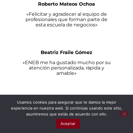
Roberto Mateos Ochoa
«Felicitar y agradecer al equipo de
profesionales que forman parte de
esta escuela de negocios»
Beatriz Fraile Gómez
«ENEB me ha gustado mucho por su
atención personalizada, rápida y
amable»
Adonai Canals Barbero
Usamos cookies para asegurar que te damos la mejor
experiencia en nuestra web. Si continúas usando este sitio,
«Animaría a cualquiera que quiera
asumiremos que estás de acuerdo con ello.
combinar su trabajo con una
X
Habla por WhatsApp
formación de alto nivel»
Aceptar