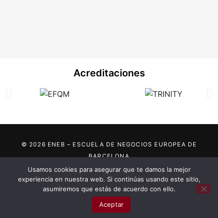
Acreditaciones
© 2026 ENEB – ESCUELA DE NEGOCIOS EUROPEA DE
BARCELONA
Usamos cookies para asegurar que te damos la mejor
Marca registrada por:
experiencia en nuestra web. Si continúas usando este sitio,
..... ..... .....
asumiremos que estás de acuerdo con ello.
..... ..... .....
...... ......
Aceptar