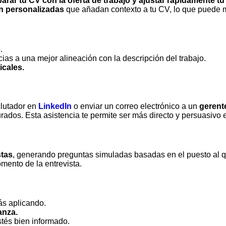
rar tu CV con la oferta de trabajo y ajustar rápidamente tu 
n personalizadas
que añadan contexto a tu CV, lo que puede m
.
cias a una mejor alineación con la descripción del trabajo.
icales.
clutador en
LinkedIn
o enviar un correo electrónico a un
gerent
rados. Esta asistencia te permite ser más directo y persuasivo
stas
, generando preguntas simuladas basadas en el puesto al 
mento de la entrevista.
ás aplicando.
anza.
tés bien informado.