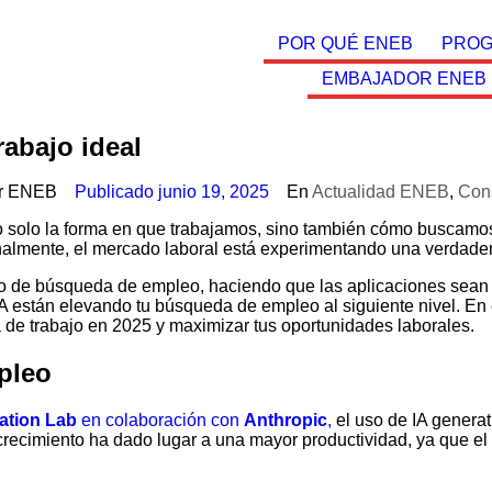
POR QUÉ ENEB
PROG
EMBAJADOR ENEB
rabajo ideal
r
ENEB
Publicado
junio 19, 2025
En
Actualidad ENEB
,
Con
o solo la forma en que trabajamos, sino también cómo buscamos
lmente, el mercado laboral está experimentando una verdadera
eso de búsqueda de empleo, haciendo que las aplicaciones sean
A están elevando tu búsqueda de empleo al siguiente nivel. En 
de trabajo en 2025 y maximizar tus oportunidades laborales.
pleo
ation Lab
en colaboración con
Anthropic
,
el uso de IA generat
recimiento ha dado lugar a una mayor productividad, ya que el