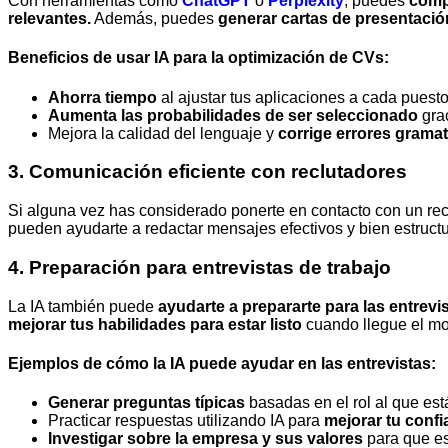
Con herramientas como
ChatGPT
o
Perplexity
, puedes
compa
relevantes.
Además, puedes
generar cartas de presentació
Beneficios de usar IA para la
optimización de CVs:
Ahorra tiempo
al ajustar tus aplicaciones a cada puesto
Aumenta las probabilidades de ser seleccionado
gra
Mejora la calidad del lenguaje y
corrige errores gramat
3. Comunicación eficiente con reclutadores
Si alguna vez has considerado ponerte en contacto con un re
pueden ayudarte a redactar mensajes efectivos y bien estructu
4. Preparación para entrevistas de trabajo
La IA también puede
ayudarte a prepararte para las entrevi
mejorar tus habilidades para estar listo
cuando llegue el mo
Ejemplos de cómo la IA puede
ayudar en las entrevistas:
Generar preguntas típicas
basadas en el rol al que est
Practicar respuestas utilizando IA para
mejorar tu confi
Investigar sobre la empresa y sus valores
para que es