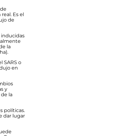
 de
eal. Es el
ujo de
s inducidas
cialmente
de la
ha).
el SARS o
odujo en
ambios
s y
 de la
 políticas.
 dar lugar
puede