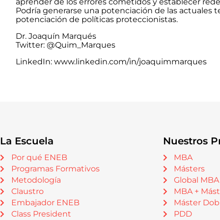
aprender de los errores cometidos y establecer rede
Podría generarse una potenciación de las actuales t
potenciación de políticas proteccionistas.
Dr. Joaquín Marqués
Twitter: @Quim_Marques
LinkedIn: www.linkedin.com/in/joaquimmarques
La Escuela
Nuestros P
Por qué ENEB
MBA
Programas Formativos
Másters
Metodología
Global MBA
Claustro
MBA + Mást
Embajador ENEB
Máster Dob
Class President
PDD