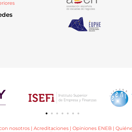
riores
edes
 con nosotros
|
Acreditaciones
|
Opiniones ENEB
|
Quién