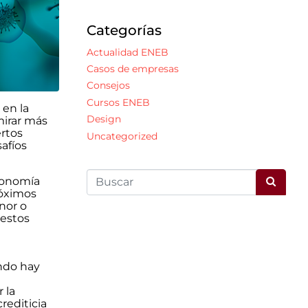
Categorías
Actualidad ENEB
Casos de empresas
Consejos
Cursos ENEB
 en la
Design
mirar más
ertos
Uncategorized
afíos
conomía
róximos
nor o
 estos
ndo hay
 la
rediticia