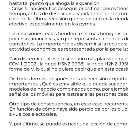
hasta tal punto que ahoga la expansión.
• Crisis financiera. Los desequilibrios financieros 
tiempo, antes de deshacerse rápidamente, interrumpi
caso de la última recesión que se originó en la deu
efectivo, especialmente en las pymes.
Las recesiones reales tienden a ser más benignas que
por crisis financieras, ya que representan choques
transitorios. Lo importante es discernir si la recuper
actividad económica es representada por la parte izq
Para discernir cuál es el escenario más plausible 
COV-1 (2002), la gripe H3N2 (1968), la gripe H2N2 (1958
forma de V, lo cual no quiere decir que en esta oca
De todas formas, después de cada recesión importa
importantes. ¿Qué es previsible que pueda suceder 
modelos de negocio combinados como, por ejemplo: la
señal de los móviles para rastrear a las personas desd
Otro tipo de consecuencias, en este caso, recurrente
En función de cómo haya sida percibida por los ciu
a vuelcos electorales.
Y, por último, se puede extraer una lección de cómo