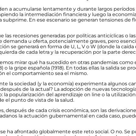
tienden a acumularse lentamente y durante largos períodos
endo la intermediación financiera y luego la economía r
da subprime. En ese escenario se generan tensiones de fl
 las recesiones generadas por políticas anticíclicas o la
 de demanda u oferta, potencialmente graves, pero esen
ación se generará en forma de U, L, V o W (donde la caída 
uierda de cada letra y la recuperación por la parte derec
podemos mirar qué ha sucedido en otras pandemias como 
) o la gripe española (1918). En todas ellas la salida se pr
sión el comportamiento sea el mismo.
nte la sociedad (y la economía) experimenta algunos c
después de la actual? La adopción de nuevas tecnología
 popularización del aprendizaje on line o la utilización
e el punto de vista de la salud.
s, después de cada crisis económica, son las derivaciones
dadanos la actuación gubernamental en cada caso, puede
 se ha afrontado globalmente este reto social. O no. Se 