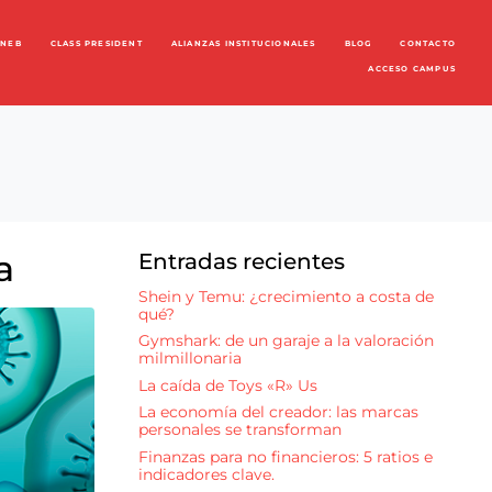
ENEB
CLASS PRESIDENT
ALIANZAS INSTITUCIONALES
BLOG
CONTACTO
ACCESO CAMPUS
a
Entradas recientes
Shein y Temu: ¿crecimiento a costa de
qué?
Gymshark: de un garaje a la valoración
milmillonaria
La caída de Toys «R» Us
La economía del creador: las marcas
personales se transforman
Finanzas para no financieros: 5 ratios e
indicadores clave.