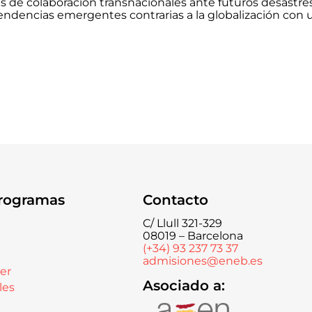
s de colaboración transnacionales ante futuros desastres
endencias emergentes contrarias a la globalización con 
rogramas
Contacto
C/ Llull 321-329
08019 – Barcelona
(+34) 93 237 73 37
admisiones@eneb.es
er
Asociado a:
les