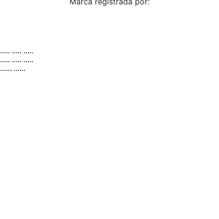
Marca registrada por:
..... ..... .....
..... ..... .....
...... ......