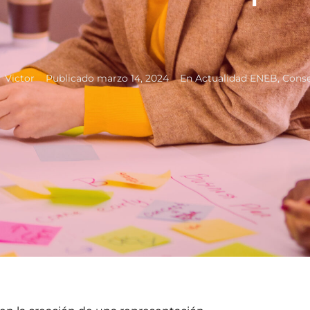
r
Victor
Publicado
marzo 14, 2024
En
Actualidad ENEB
,
Conse