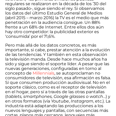
regulares se realizaron en la década de los ’30 del
siglo pasado-, sigue siendo el rey. Si observamos
los datos del último Estudio General de Medios
(abril 2015 – marzo 2016) la TV es el medio que más
penetración en la audiencia consigue. Un 88%
frente a un 68% de Internet. Entre ellos dos aún
hay otro competidor: la publicidad exterior es
‘consumida’ por el 71,6%.
Pero más allá de los datos concretos, es más
importante, si cabe, prestar atención a la evolución
de las tendencias. Y también en esta observación
la televisión manda. Desde hace muchos años ha
sido y sigue siendo el soporte líder. A pesar que las
nuevas generaciones, configuradas en torno al
concepto de
Millennials
, se autoproclaman no
consumidores de televisión, esa afirmación es falsa.
Sí que consumen producción audiovisual. No en el
soporte clásico, como es el receptor de televisión
en el hogar, pero sí a través de las otras pantallas
(
tablets, smartphones, Google glasses o watch
…) y
en otros formatos (vía
Youtube
,
Instagram
, etc.). La
industria está adaptando las producciones a los
nuevos lenguajes y pantallas, con secuencias más
cortas, planos más cercanos, lenguajes más