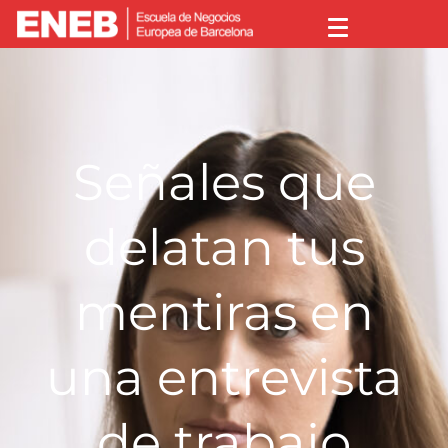
Señales que
delatan tus
mentiras en
una entrevista
de trabajo