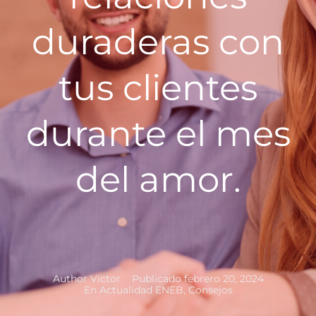
duraderas con
tus clientes
durante el mes
del amor.
Author
Victor
Publicado
febrero 20, 2024
En
Actualidad ENEB
,
Consejos