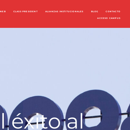
ENEB
CLASS PRESIDENT
ALIANZAS INSTITUCIONALES
BLOG
CONTACTO
ACCESO CAMPUS
éxito al