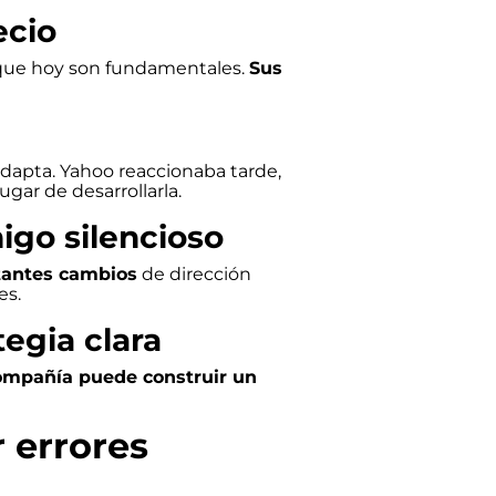
ecio
s que hoy son fundamentales.
Sus
dapta. Yahoo reaccionaba tarde,
gar de desarrollarla.
igo silencioso
stantes cambios
de dirección
es.
tegia clara
compañía puede construir un
r errores