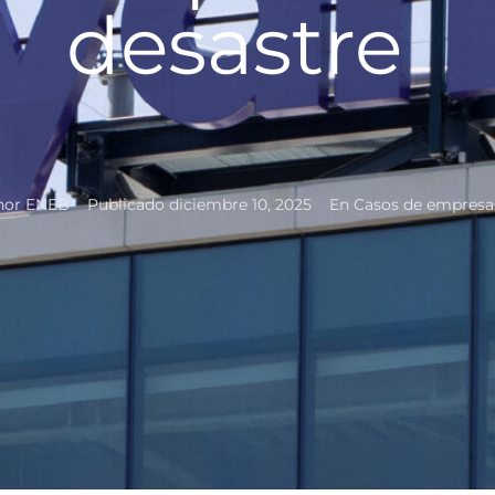
desastre
hor
ENEB
Publicado
diciembre 10, 2025
En
Casos de empresa