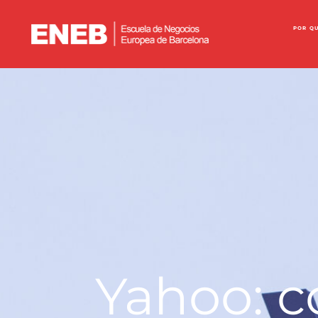
POR Q
Yahoo: c