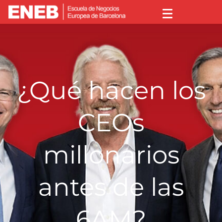
¿Qué hacen los
CEOs
millonarios
antes de las
6AM?