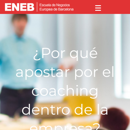
¿Por qué
apostar por el
coaching
dentro de la
empresa?