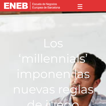
Los
‘millennials’
imponen las
nuevas reglas
de juego