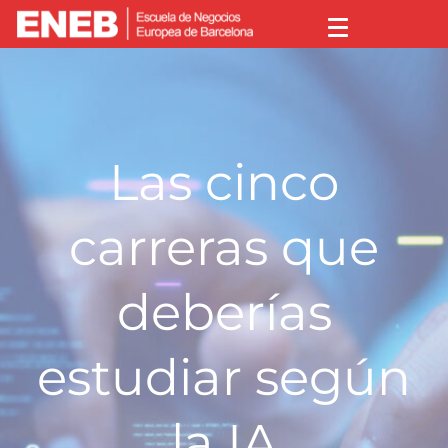
Las cinco
carreras que
deberías
estudiar según
la IA