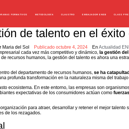
GRAMAS FORMATIVOS
METODOLOGÍA
CLAUSTRO
EMBAJADOR ENEB
CLASS PRE
tión de talento en el éxito
r
Maria del Sol
Publicado
octubre 4, 2024
En
Actualidad E
resarial cada vez más competitivo y dinámico,
la gestión del
 de recursos humanos, la gestión del talento es ahora una estra
 dentro del departamento de recursos humanos,
se ha catapultad
una profunda transformación en la naturaleza misma del trabajo 
sto ecosistema. En este entorno, las empresas son organismo
cambiantes expectativas de los consumidores actúan como
fuerzas
ganización para atraer, desarrollar y retener el mejor talento s
res de los rezagados.
al