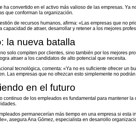
 se ha convertido en el activo más valioso de las empresas. Ya 
nas que conforman la organización.
estión de recursos humanos, afirma: «Las empresas que no prior
a capacidad de atraer, desarrollar y retener a los mejores profe
: la nueva batalla
no solo compiten por clientes, sino también por los mejores pr
ra atraer a los candidatos de alto potencial que necesita.
onal tecnológica, comenta: «Ya no es suficiente ofrecer un bu
hacen. Las empresas que no ofrezcan esto simplemente no podrán 
tiendo en el futuro
rollo continuo de los empleados es fundamental para mantener la 
lidades.
mpleados permanecerían más tiempo en una empresa si esta invi
ble», asegura Ana Gómez, especialista en desarrollo organizaci