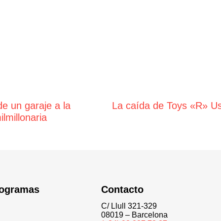
e un garaje a la
La caída de Toys «R» U
ilmillonaria
rogramas
Contacto
C/ Llull 321-329
08019 – Barcelona