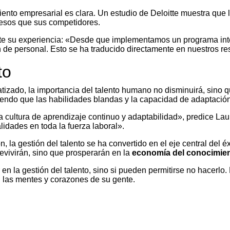
imiento empresarial es clara. Un estudio de Deloitte muestra que
resos que sus competidores.
e su experiencia: «Desde que implementamos un programa integ
 de personal. Esto se ha traducido directamente en nuestros re
to
do, la importancia del talento humano no disminuirá, sino que s
iendo que las habilidades blandas y la capacidad de adaptació
 cultura de aprendizaje continuo y adaptabilidad», predice Laur
lidades en toda la fuerza laboral».
 la gestión del talento se ha convertido en el eje central del 
brevivirán, sino que prosperarán en la
economía del conocimient
 en la gestión del talento, sino si pueden permitirse no hacerlo
n las mentes y corazones de su gente.