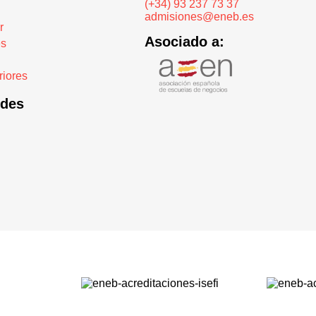
(+34) 93 237 73 37
admisiones@eneb.es
r
Asociado a:
es
iores
edes