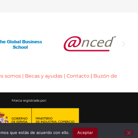
es somos
|
Becas y ayudas
|
Contacto
|
Buzón de
Marca registrada por:
emos que estás de acuerdo con ello.
Aceptar