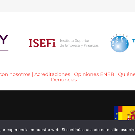
 con nosotros
|
Acreditaciones
|
Opiniones ENEB
|
Quién
Denuncias
A DE BARCELONA
or experiencia en nuestra web. Si continúas usando este sitio, asumir