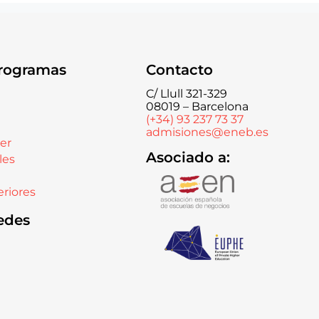
rogramas
Contacto
C/ Llull 321-329
08019 – Barcelona
(+34) 93 237 73 37
admisiones@eneb.es
er
Asociado a:
les
riores
edes