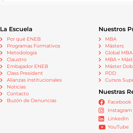
La Escuela
Nuestros P
Por qué ENEB
MBA
Programas Formativos
Másters
Metodología
Global MBA
Claustro
MBA + Mást
Embajador ENEB
Máster Dob
Class President
PDD
Alianzas institucionales
Cursos Supe
Noticias
Nuestras R
Contacto
Buzón de Denuncias
Facebook
Instagram
LinkedIn
YouTube