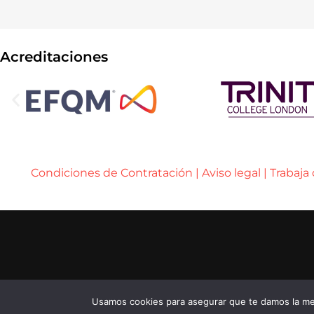
Acreditaciones
Condiciones de Contratación
|
Aviso legal
|
Trabaja
..... ..... .....
© 2026 ENEB – ESCUELA DE NEGOCIOS EUROPE
..... ..... .....
...... ......
Usamos cookies para asegurar que te damos la mej