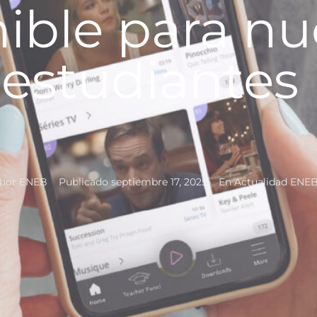
ible para nu
estudiantes
hor
ENEB
Publicado
septiembre 17, 2025
En
Actualidad ENE