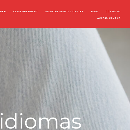
ENEB
CLASS PRESIDENT
ALIANZAS INSTITUCIONALES
BLOG
CONTACTO
ACCESO CAMPUS
 idiomas