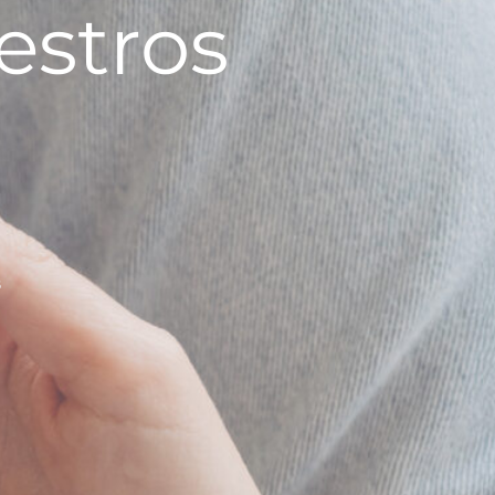
estros
B