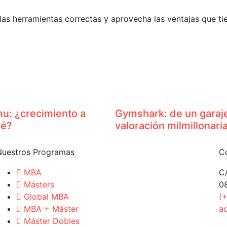
las herramientas correctas y aprovecha las ventajas que t
u: ¿crecimiento a
Gymshark: de un garaje
ué?
valoración milmillonari
Nuestros Programas
C
MBA
C/
Másters
0
Global MBA
(
MBA + Máster
a
Máster Dobles