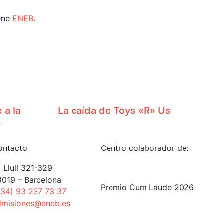
iene
ENEB
.
 a la
La caída de Toys «R» Us
a
ontacto
Centro colaborador de:
 Llull 321-329
8019 – Barcelona
Premio Cum Laude 2026
+34) 93 237 73 37
dmisiones@eneb.es