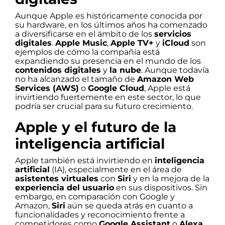
Aunque Apple es históricamente conocida por
su hardware, en los últimos años ha comenzado
a diversificarse en el ámbito de los
servicios
digitales
.
Apple Music
,
Apple TV+
y
iCloud
son
ejemplos de cómo la compañía está
expandiendo su presencia en el mundo de los
contenidos digitales
y
la nube
. Aunque todavía
no ha alcanzado el tamaño de
Amazon Web
Services (AWS)
o
Google Cloud
, Apple está
invirtiendo fuertemente en este sector, lo que
podría ser crucial para su futuro crecimiento.
Apple y el futuro de la
inteligencia artificial
Apple también está invirtiendo en
inteligencia
artificial
(IA), especialmente en el área de
asistentes virtuales
con
Siri
y en la mejora de la
experiencia del usuario
en sus dispositivos. Sin
embargo, en comparación con Google y
Amazon,
Siri
aún se queda atrás en cuanto a
funcionalidades y reconocimiento frente a
competidores como
Google Assistant
o
Alexa
.