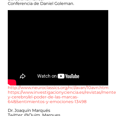
Conferencia de Daniel Goleman.
http://www.neuroclassics.org/ncl/avan/10avn.htm
https://www.investigacionyciencia.es/revistas/mente
y-cerebro/el-poder-de-las-marcas-
648/sentimientos-y-emociones-13498
Dr. Joaquín Marqués
Twitter: @Quim_Marques