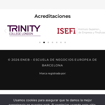
Acreditaciones
© 2026 ENEB – ESCUELA DE NEGOCIOS EUROPEA DE
BARCELONA
Marca registrada por:
..... ..... .....
..... ..... .....
...... ......
Usamos cookies para asegurar que te damos la mejor
experiencia en nuestra web. Si continúas usando este sitio,