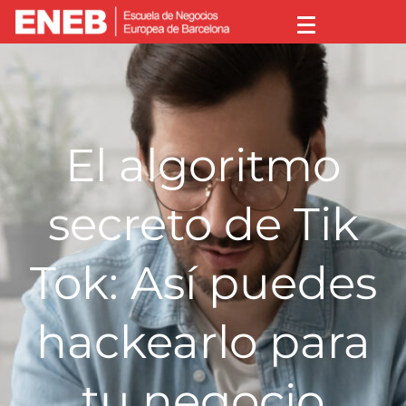
El algoritmo
secreto de Tik
Tok: Así puedes
hackearlo para
tu negocio