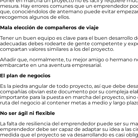
Poner en marcha un proyecto no es fácil y requiere mu
mesura. Hay errores comunes que un emprendedor poc
que, conociéndolos de antemano puede evitar empezar 
recogemos algunos de ellos.
Mala elección de compañeros de viaje
Tener un buen equipo es clave para el buen desarrollo de
adecuadas debes rodearte de gente competente y expe
compartan valores similares a los del proyecto.
Añadir que, normalmente, tu mejor amigo o hermano no 
embarcarte en una aventura empresarial.
El plan de negocios
Es la piedra angular de todo proyecto, así que debe desa
compañías obvian este documento por su compleja elabo
importante para la puesta en marcha del proyecto, sino
ruta del negocio al contener metas a medio y largo plazo
No ser ágil ni flexible
La falta de resiliencia del emprendedor puede ser su m
emprendedor debe ser capaz de adaptar su idea a las c
medida que el proyecto se va desarrollando es casi obl