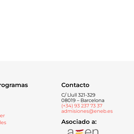
rogramas
Contacto
C/ Llull 321-329
08019 – Barcelona
(+34) 93 237 73 37
admisiones@eneb.es
er
Asociado a:
les