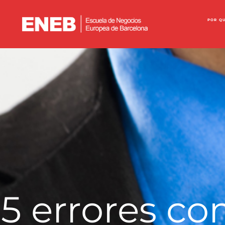
POR Q
5 errores c