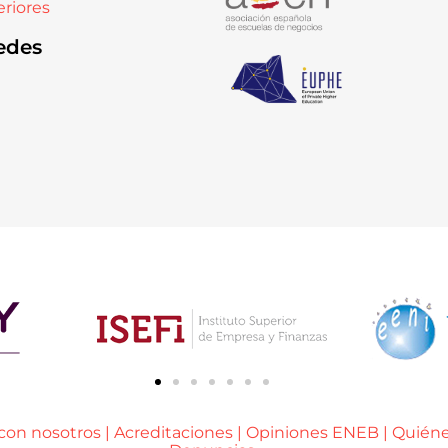
riores
edes
 con nosotros
|
Acreditaciones
|
Opiniones ENEB
|
Quién