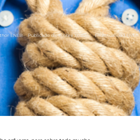
thor
ENEB
Publicado
diciembre 17, 2015
En
Actualidad ENEB