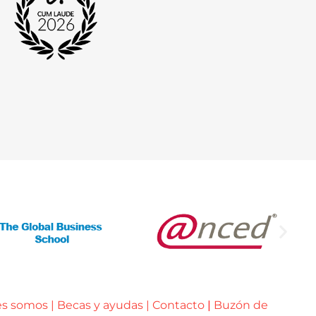
es somos
|
Becas y ayudas
|
Contacto
|
Buzón de