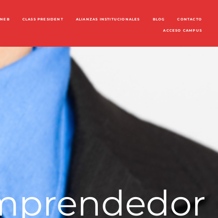
ENEB
CLASS PRESIDENT
ALIANZAS INSTITUCIONALES
BLOG
CONTACTO
ACCESO CAMPUS
emprendedor