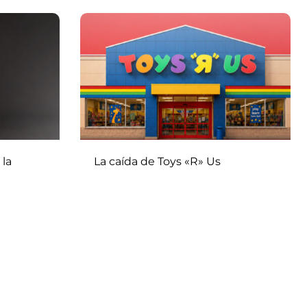
 la
La caída de Toys «R» Us