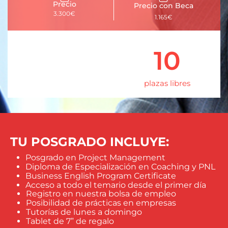
Precio
Precio con Beca
3.300€
1.165€
10
plazas libres
TU POSGRADO INCLUYE:
Posgrado en Project Management
Diploma de Especialización en Coaching y PNL
Business English Program Certificate
Acceso a todo el temario desde el primer día
Registro en nuestra bolsa de empleo
Posibilidad de prácticas en empresas
Tutorías de lunes a domingo
Tablet de 7” de regalo