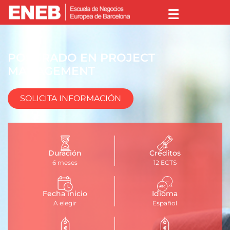
POSGRADO EN PROJECT
MANAGEMENT
SOLICITA INFORMACIÓN
Duración
Créditos
6 meses
12 ECTS
Fecha inicio
Idioma
A elegir
Español