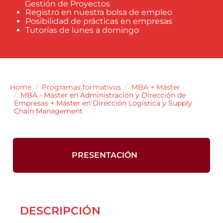
Gestión de Proyectos
Registro en nuestra bolsa de empleo
Posibilidad de prácticas en empresas
Tutorías de lunes a domingo
Home
Programas formativos
MBA + Máster
MBA - Máster en Administración y Dirección de
Empresas + Máster en Dirección Logística y Supply
Chain Management
PRESENTACIÓN
DESCRIPCIÓN