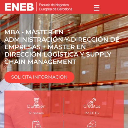
MBA - MÁSTER EN
ADMINISTRACIÓN Y DIRECCIÓN DE
EMPRESAS + MÁSTER EN
DIRECCIÓN LOGÍSTICA Y SUPPLY
CHAIN MANAGEMENT
SOLICITA INFORMACIÓN
Duración
Créditos
12 meses
72 ECTS