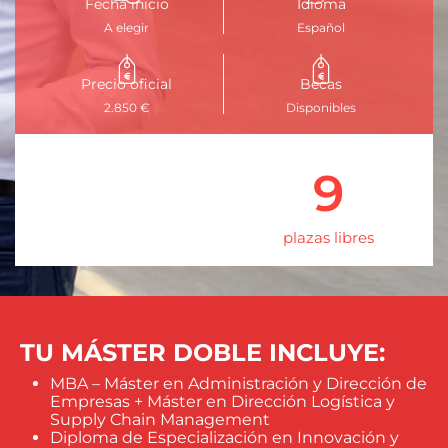
Fecha inicio
Idioma
A elegir
Español
Precio oficial
Becas
2.850 €
Disponibles
9
plazas libres
TU MÁSTER DOBLE INCLUYE:
MBA – Máster en Administración y Dirección de
Empresas + Máster en Dirección Logística y
Supply Chain Management
Diploma de Especialización en Innovación y