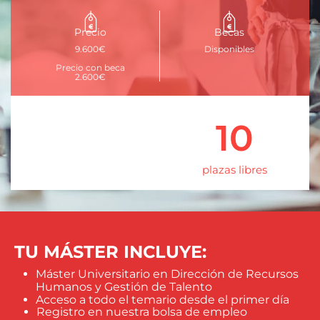
Precio
Becas
9.600€
Disponibles
Precio con beca
2.600€
10
plazas libres
TU MÁSTER INCLUYE:
Máster Universitario en Dirección de Recursos
Humanos y Gestión de Talento
Acceso a todo el temario desde el primer día
Registro en nuestra bolsa de empleo