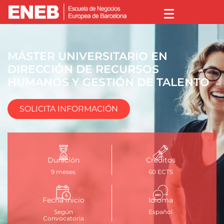
MÁSTER UNIVERSITARIO EN
DIRECCIÓN DE RECURSOS
HUMANOS Y GESTIÓN DE TALENTO
SOLICITA INFORMACIÓN
Duración
Créditos
9 meses
60 ECTS
Fecha inicio
Idioma
Según
Español
Convocatoria