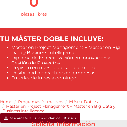
0
plazas libres
TU MÁSTER DOBLE INCLUYE:
Máster en Project Management + Máster en Big
Data y Business Intelligence
Diploma de Especialización en Innovación y
Gestión de Proyectos
Registro en nuestra bolsa de empleo
Posibilidad de prácticas en empresas
Tutorías de lunes a domingo
Home
Programas formativos
Máster Dobles
Máster en Project Management + Máster en Big Data y
Business Intelligence
Descárgate la Guía y el Plan de Estudios
Solicita Información