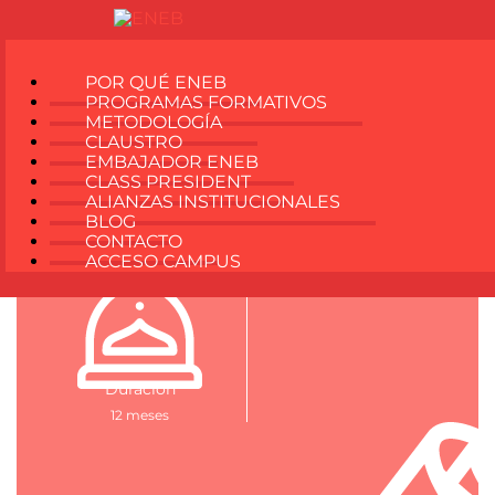
MÁSTER EN PROJECT
MANAGEMENT + MÁSTER EN BIG
POR QUÉ ENEB
DATA Y BUSINESS INTELLIGENCE
PROGRAMAS FORMATIVOS
METODOLOGÍA
SOLICITA INFORMACIÓN
CLAUSTRO
EMBAJADOR ENEB
CLASS PRESIDENT
ALIANZAS INSTITUCIONALES
BLOG
CONTACTO
ACCESO CAMPUS
Duración
12 meses