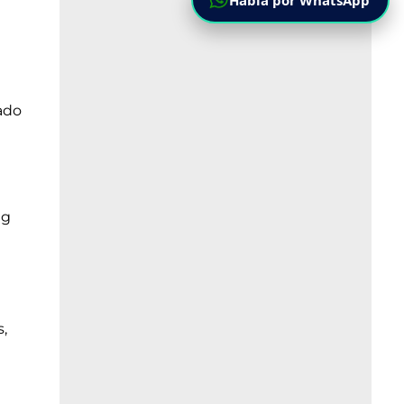
Habla por WhatsApp
a
ado
ng
,