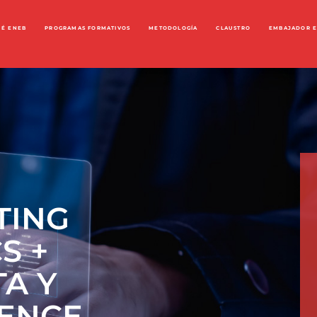
UÉ ENEB
PROGRAMAS FORMATIVOS
METODOLOGÍA
CLAUSTRO
EMBAJADOR 
TING
S +
TA Y
GENCE