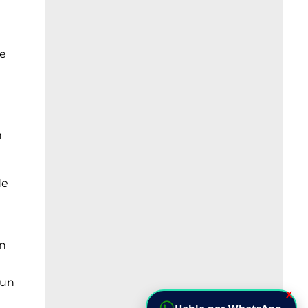
de
n
de
en
 un
X