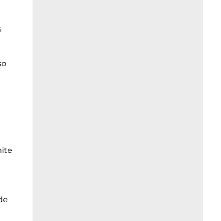
s
so
mite
de