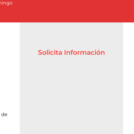
mingo
Solicita Información
o de