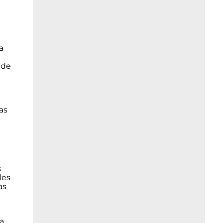
a
 de
as
s
les
as
a