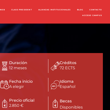
ENEB
CLASS PRESIDENT
ALIANZAS INSTITUCIONALES
BLOG
CONTACTO
ACCESO CAMPUS
Duración
Créditos
12 meses
72 ECTS
Fecha inicio
Idioma
A elegir
Español
Precio oficial
Becas
2.850 €
Disponibles