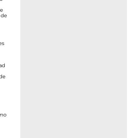
de
 de
es
dad
 de
omo