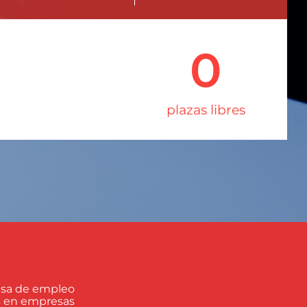
0
plazas libres
lsa de empleo
as en empresas