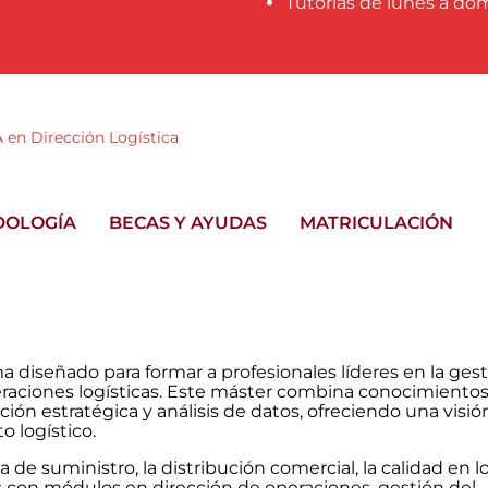
Tutorías de lunes a do
 en Dirección Logística
DOLOGÍA
BECAS Y AYUDAS
MATRICULACIÓN
a diseñado para formar a profesionales líderes en la ges
peraciones logísticas. Este máster combina conocimiento
ción estratégica y análisis de datos, ofreciendo una visió
o logístico.
de suministro, la distribución comercial, la calidad en l
 con módulos en dirección de operaciones, gestión del