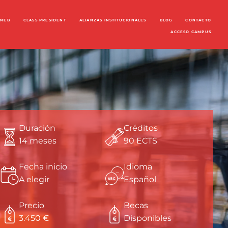
ENEB
CLASS PRESIDENT
ALIANZAS INSTITUCIONALES
BLOG
CONTACTO
ACCESO CAMPUS
Duración
Créditos
14 meses
90 ECTS
Fecha inicio
Idioma
A elegir
Español
Precio
Becas
3.450 €
Disponibles