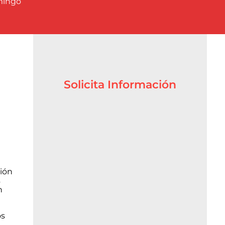
mingo
Solicita Información
tión
s
n
os