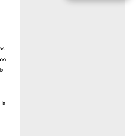
as
omo
la
 la