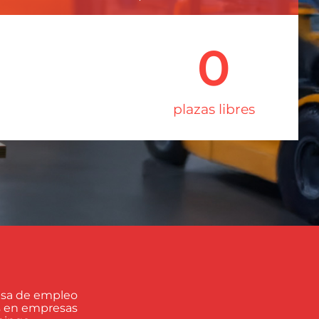
0
plazas libres
lsa de empleo
as en empresas