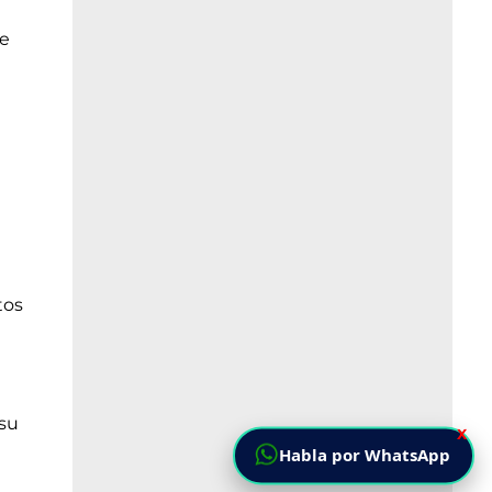
de
tos
 su
X
Habla por WhatsApp