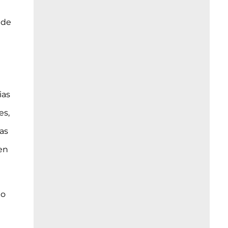
nde
ias
es,
cas
en
to