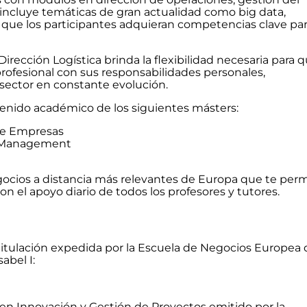
r incluye temáticas de gran actualidad como big data,
o que los participantes adquieran competencias clave pa
irección Logística brinda la flexibilidad necesaria para 
rofesional con sus responsabilidades personales,
 sector en constante evolución.
tenido académico de los siguientes másters:
de Empresas
in Management
gocios a distancia más relevantes de Europa que te per
on el apoyo diario de todos los profesores y tutores.
 titulación expedida por la Escuela de Negocios Europea 
abel I:
n Innovación y Gestión de Proyectos emitido por la