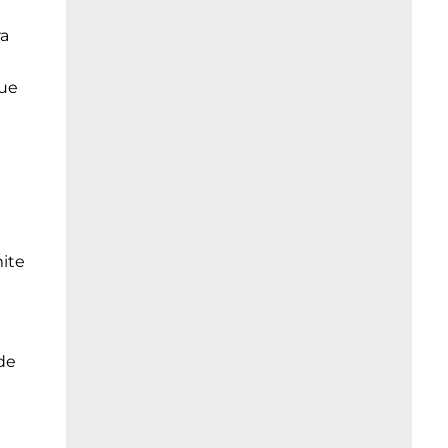
ra
que
mite
de