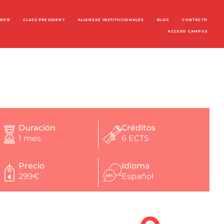
ENEB
CLASS PRESIDENT
ALIANZAS INSTITUCIONALES
BLOG
CONTACTO
ACCESO CAMPUS
Duración
Créditos
1 mes
6 ECTS
Precio
Idioma
299€
Español