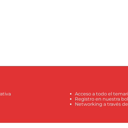
ativa
Acceso a todo el temari
Registro en nuestra b
Networking a través d