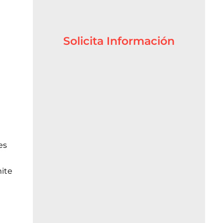
Solicita Información
es
mite