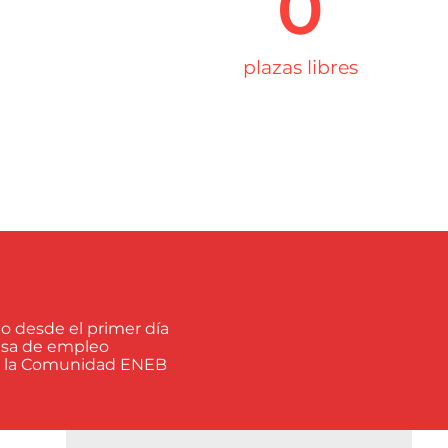
0
plazas libres
o desde el primer día
olsa de empleo
e la Comunidad ENEB