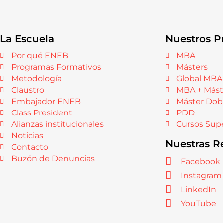
La Escuela
Nuestros P
Por qué ENEB
MBA
Programas Formativos
Másters
Metodología
Global MBA
Claustro
MBA + Mást
Embajador ENEB
Máster Dob
Class President
PDD
Alianzas institucionales
Cursos Supe
Noticias
Nuestras R
Contacto
Buzón de Denuncias
Facebook
Instagram
LinkedIn
YouTube