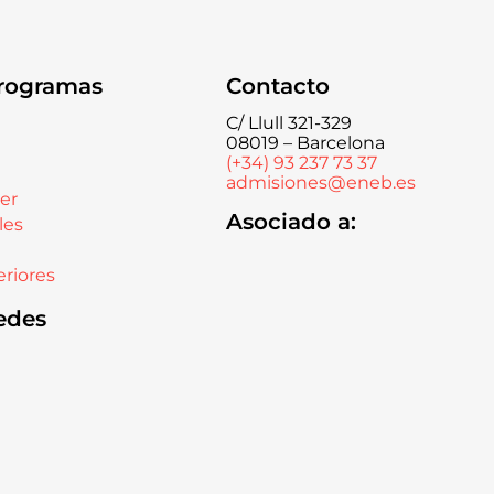
rogramas
Contacto
C/ Llull 321-329
08019 – Barcelona
(+34) 93 237 73 37
admisiones@eneb.es
er
Asociado a:
les
riores
edes