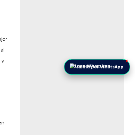
jor
al
 y
X
Habla por WhatsApp
en