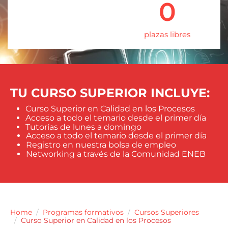
0
plazas libres
TU CURSO SUPERIOR INCLUYE:
Curso Superior en Calidad en los Procesos
Acceso a todo el temario desde el primer día
Tutorías de lunes a domingo
Acceso a todo el temario desde el primer día
Registro en nuestra bolsa de empleo
Networking a través de la Comunidad ENEB
Home
Programas formativos
Cursos Superiores
Curso Superior en Calidad en los Procesos