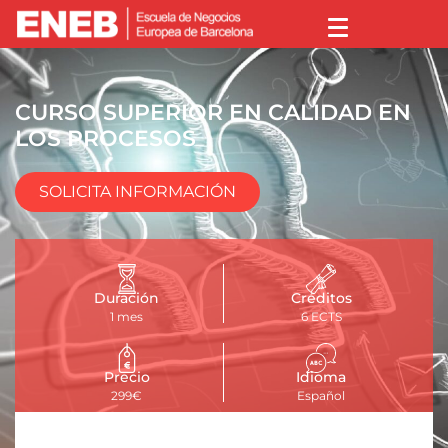
CURSO SUPERIOR EN CALIDAD EN
LOS PROCESOS
SOLICITA INFORMACIÓN
Duración
Créditos
1 mes
6 ECTS
Precio
Idioma
299€
Español