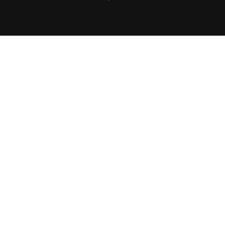
..... ..... .....
..... ..... .....
...... ......