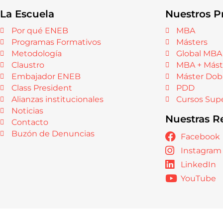
La Escuela
Nuestros P
Por qué ENEB
MBA
Programas Formativos
Másters
Metodología
Global MBA
Claustro
MBA + Mást
Embajador ENEB
Máster Dob
Class President
PDD
Alianzas institucionales
Cursos Supe
Noticias
Nuestras R
Contacto
Buzón de Denuncias
Facebook
Instagram
LinkedIn
YouTube