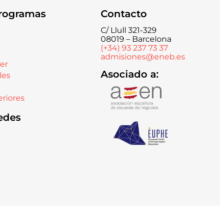
rogramas
Contacto
C/ Llull 321-329
08019 – Barcelona
(+34) 93 237 73 37
admisiones@eneb.es
er
Asociado a:
les
riores
edes