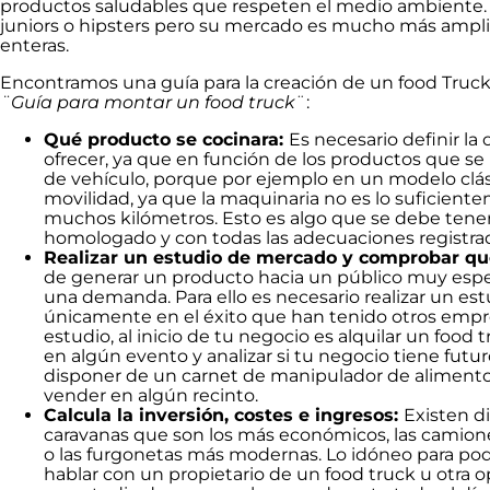
productos saludables que respeten el medio ambiente. Al
juniors o hipsters pero su mercado es mucho más ampli
enteras.
Encontramos una guía para la creación de un food Truck
¨Guía para montar un food truck
¨:
Qué producto se cocinara:
Es necesario definir la
ofrecer, ya que en función de los productos que se 
de vehículo, porque por ejemplo en un modelo clás
movilidad, ya que la maquinaria no es lo suficien
muchos kilómetros. Esto es algo que se debe tener
homologado y con todas las adecuaciones registrad
Realizar un estudio de mercado y comprobar que
de generar un producto hacia un público muy espec
una demanda. Para ello es necesario realizar un es
únicamente en el éxito que han tenido otros empr
estudio, al inicio de tu negocio es alquilar un food 
en algún evento y analizar si tu negocio tiene futur
disponer de un carnet de manipulador de alimento
vender en algún recinto.
Calcula la inversión, costes e ingresos:
Existen d
caravanas que son los más económicos, las camio
o las furgonetas más modernas. Lo idóneo para pode
hablar con un propietario de un food truck u otra op