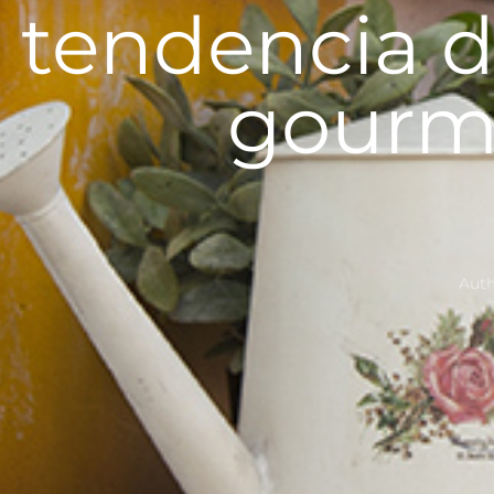
tendencia 
gourme
Aut