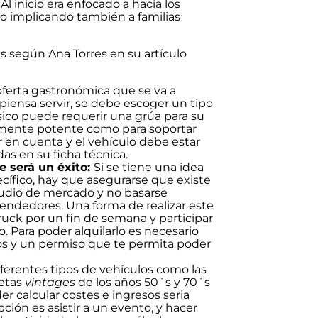
 inicio era enfocado a hacia los
o implicando también a familias
s según Ana Torres en su artículo
 oferta gastronómica que se va a
piensa servir, se debe escoger un tipo
ico puede requerir una grúa para su
temente potente como para soportar
 en cuenta y el vehículo debe estar
as en su ficha técnica.
 será un éxito:
Si se tiene una idea
ífico, hay que asegurarse que existe
tudio de mercado y no basarse
endedores. Una forma de realizar este
truck por un fin de semana y participar
o. Para poder alquilarlo es necesario
s y un permiso que te permita poder
iferentes tipos de vehículos como las
netas
vintages
de los años 50´s y 70´s
r calcular costes e ingresos seria
ción es asistir a un evento, y hacer