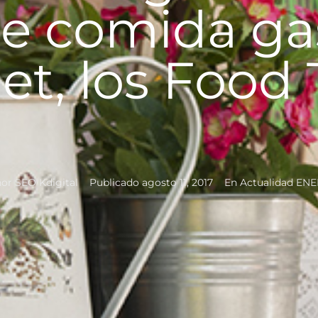
de comida g
t, los Food 
hor
SEO Kdigital
Publicado
agosto 11, 2017
En
Actualidad EN