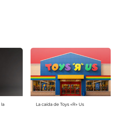
 la
La caída de Toys «R» Us