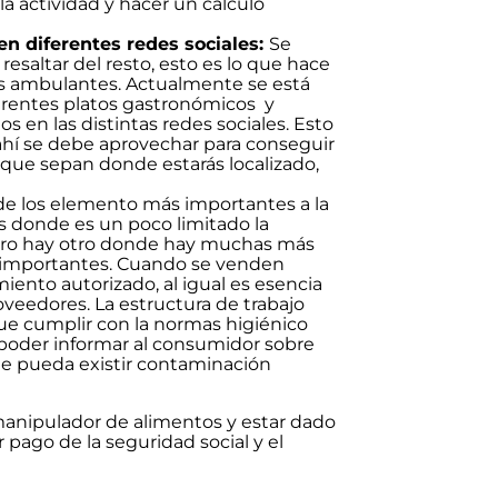
a actividad y hacer un cálculo
 en diferentes redes sociales:
Se
esaltar del resto, esto es lo que hace
tos ambulantes. Actualmente se está
ferentes platos gastronómicos y
 en las distintas redes sociales. Esto
ahí se debe aprovechar para conseguir
 que sepan donde estarás localizado,
de los elemento más importantes a la
s donde es un poco limitado la
 pero hay otro donde hay muchas más
s importantes. Cuando se venden
iento autorizado, al igual es esencia
oveedores. La estructura de trabajo
ue cumplir con la normas higiénico
 poder informar al consumidor sobre
ue pueda existir contaminación
 manipulador de alimentos y estar dado
pago de la seguridad social y el