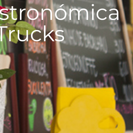
astronómica
Trucks
EB