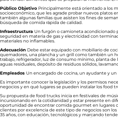
Público Objetivo
Principalmente está orientado a los mi
socioeconómico, que les agrade probar nuevos platos e
también algunas familias que asisten los fines de semana
búsqueda de comida rápida de calidad.
Infraestructura
Un furgón o camioneta acondicionado p
seguridad en materia de gas y electricidad con terminac
materiales no inflamables.
Adecuación
Debe estar equipado con mobiliario de cocin
quemadores, una plancha y un grill como también un 
trabajo, refrigerador, luz de consumo mínimo, planta de
aguas residuales, depósito de residuos sólidos, lavamanos
Empleados
Un encargado de cocina, un ayudante y un a
Es importante conocer la legislación y los permisos nece
negocios y en qué lugares se pueden instalar los food tr
Su propuesta de food trucks inicia en festivales de músi
incursionando en la cotidianidad y estar presente en dife
oportunidad de encontrar comida gourmet en lugares c
clientes por excelencia de este tipo de negocios son los
35 años, con educación, tecnológicos y marcando tend