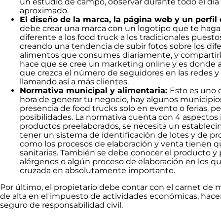
un estudio de campo, observar durante todo el día l
aproximado.
El diseño de la marca, la página web y un perfil
debe crear una marca con un logotipo que te haga r
diferente a los food truck a los tradicionales pues
creando una tendencia de subir fotos sobre los di
alimentos que consumes diariamente, y compartirlos
hace que se cree un marketing online y es donde 
que crezca el número de seguidores en las redes y
llamando así a más clientes.
Normativa municipal y alimentaria:
Esto es uno 
hora de generar tu negocio, hay algunos municipio
presencia de food trucks solo en evento o ferias,
posibilidades. La normativa cuenta con 4 aspecto
productos preelaborados, se necesita un establecim
tener un sistema de identificación de lotes y de pr
como los procesos de elaboración y venta tienen q
sanitarias. También se debe conocer el producto y
alérgenos o algún proceso de elaboración en los q
cruzada en absolutamente importante.
Por último, el propietario debe contar con el carnet de
de alta en el impuesto de actividades económicas, hacer 
seguro de responsabilidad civil.