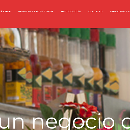
UÉ ENEB
PROGRAMAS FORMATIVOS
METODOLOGÍA
CLAUSTRO
EMBAJADOR 
un negocio c