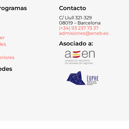
rogramas
Contacto
C/ Llull 321-329
08019 – Barcelona
(+34) 93 237 73 37
admisiones@eneb.es
er
Asociado a:
les
riores
edes