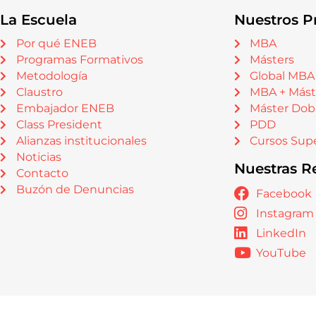
La Escuela
Nuestros P
Por qué ENEB
MBA
Programas Formativos
Másters
Metodología
Global MBA
Claustro
MBA + Mást
Embajador ENEB
Máster Dob
Class President
PDD
Alianzas institucionales
Cursos Supe
Noticias
Nuestras R
Contacto
Buzón de Denuncias
Facebook
Instagram
LinkedIn
YouTube