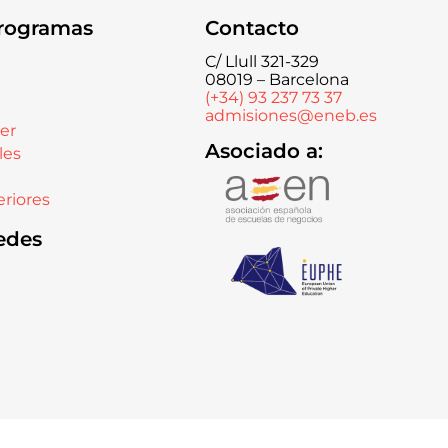
rogramas
Contacto
C/ Llull 321-329
08019 – Barcelona
(+34) 93 237 73 37
admisiones@eneb.es
er
Asociado a:
les
riores
edes