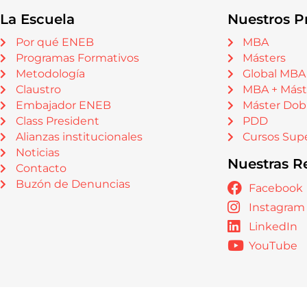
La Escuela
Nuestros P
Por qué ENEB
MBA
Programas Formativos
Másters
Metodología
Global MBA
Claustro
MBA + Mást
Embajador ENEB
Máster Dob
Class President
PDD
Alianzas institucionales
Cursos Supe
Noticias
Nuestras R
Contacto
Buzón de Denuncias
Facebook
Instagram
LinkedIn
YouTube