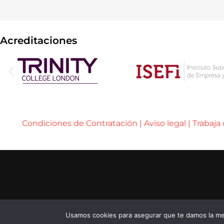
Acreditaciones
Condiciones de Contratación
|
Aviso legal
|
Trabaja
..... ..... .....
© 2026 ENEB – ESCUELA DE NEGOCIOS EUROPE
..... ..... .....
...... ......
Usamos cookies para asegurar que te damos la mej