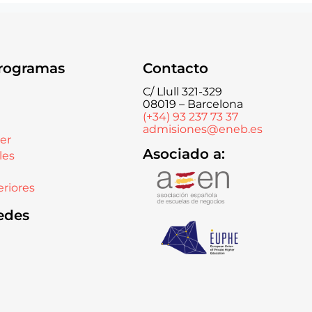
rogramas
Contacto
C/ Llull 321-329
08019 – Barcelona
(+34) 93 237 73 37
admisiones@eneb.es
er
Asociado a:
les
riores
edes