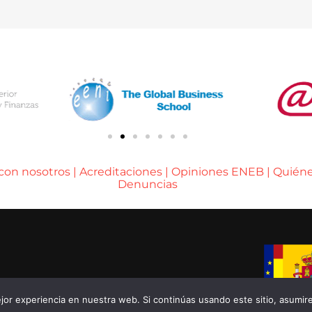
 con nosotros
|
Acreditaciones
|
Opiniones ENEB
|
Quién
Denuncias
A DE BARCELONA
or experiencia en nuestra web. Si continúas usando este sitio, asumir