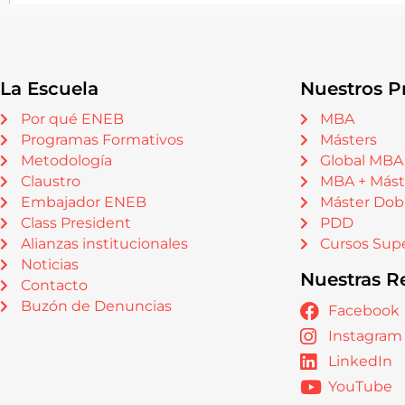
La Escuela
Nuestros P
Por qué ENEB
MBA
Programas Formativos
Másters
Metodología
Global MBA
Claustro
MBA + Mást
Embajador ENEB
Máster Dob
Class President
PDD
Alianzas institucionales
Cursos Supe
Noticias
Nuestras R
Contacto
Buzón de Denuncias
Facebook
Instagram
LinkedIn
YouTube