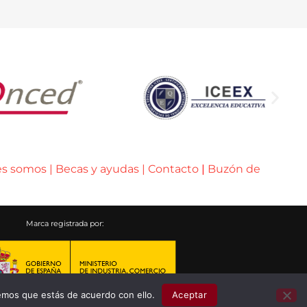
es somos
|
Becas y ayudas
|
Contacto
|
Buzón de
Marca registrada por:
emos que estás de acuerdo con ello.
Aceptar