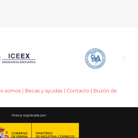
es somos
|
Becas y ayudas
|
Contacto
|
Buzón de
Marca registrada por: