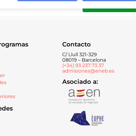
rogramas
Contacto
C/ Llull 321-329
08019 – Barcelona
(+34) 93 237 73 37
admisiones@eneb.es
er
Asociado a:
les
riores
edes