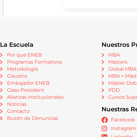
La Escuela
Nuestros P
Por qué ENEB
MBA
Programas Formativos
Másters
Metodología
Global MBA
Claustro
MBA + Mást
Embajador ENEB
Máster Dob
Class President
PDD
Alianzas institucionales
Cursos Supe
Noticias
Nuestras R
Contacto
Buzón de Denuncias
Facebook
Instagram
LinkedIn