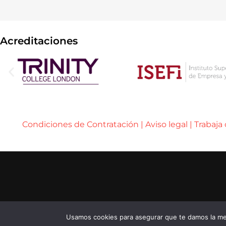
Acreditaciones
Condiciones de Contratación
|
Aviso legal
|
Trabaja
..... ..... .....
© 2026 ENEB – ESCUELA DE NEGOCIOS EUROPE
..... ..... .....
...... ......
Usamos cookies para asegurar que te damos la mej