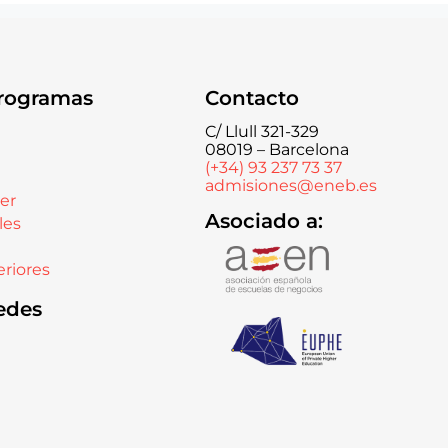
rogramas
Contacto
C/ Llull 321-329
08019 – Barcelona
(+34) 93 237 73 37
admisiones@eneb.es
er
Asociado a:
les
riores
edes