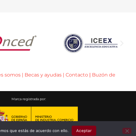
es somos
|
Becas y ayudas
|
Contacto
|
Buzón de
Marca registrada por:
emos que estás de acuerdo con ello.
Aceptar