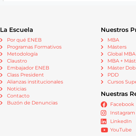
La Escuela
Nuestros P
Por qué ENEB
MBA
Programas Formativos
Másters
Metodología
Global MBA
Claustro
MBA + Mást
Embajador ENEB
Máster Dob
Class President
PDD
Alianzas institucionales
Cursos Supe
Noticias
Nuestras R
Contacto
Buzón de Denuncias
Facebook
Instagram
LinkedIn
YouTube