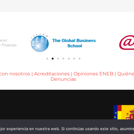
 con nosotros
|
Acreditaciones
|
Opiniones ENEB
|
Quién
Denuncias
A DE BARCELONA
or experiencia en nuestra web. Si continúas usando este sitio, asumir