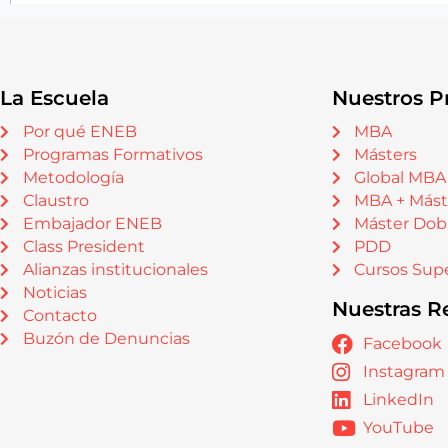
La Escuela
Nuestros P
Por qué ENEB
MBA
Programas Formativos
Másters
Metodología
Global MBA
Claustro
MBA + Mást
Embajador ENEB
Máster Dob
Class President
PDD
Alianzas institucionales
Cursos Supe
Noticias
Nuestras R
Contacto
Buzón de Denuncias
Facebook
Instagram
LinkedIn
YouTube