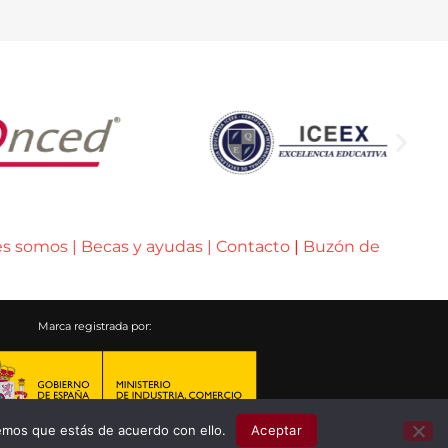
es somos
|
Becas y ayudas
|
Contacto
|
Buzón de
Marca registrada por:
emos que estás de acuerdo con ello.
Aceptar