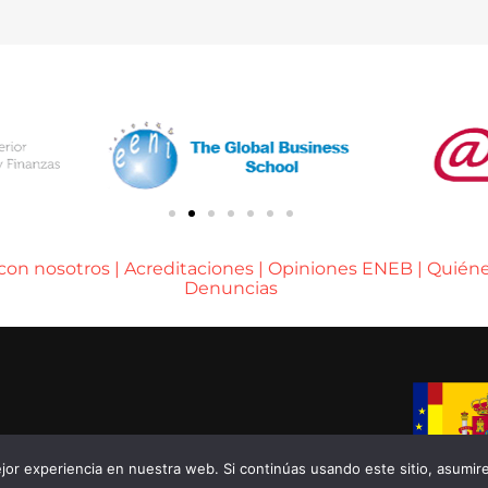
 con nosotros
|
Acreditaciones
|
Opiniones ENEB
|
Quién
Denuncias
A DE BARCELONA
or experiencia en nuestra web. Si continúas usando este sitio, asumir