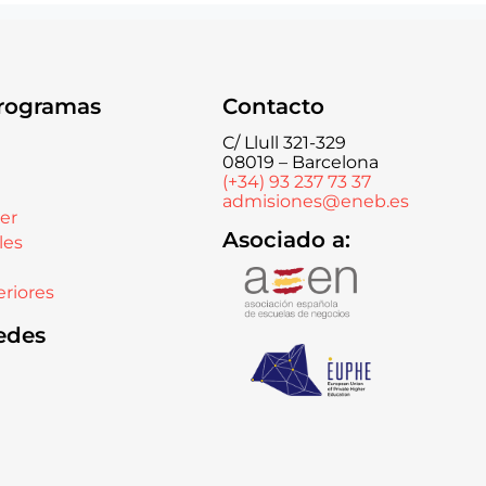
rogramas
Contacto
C/ Llull 321-329
08019 – Barcelona
(+34) 93 237 73 37
admisiones@eneb.es
er
Asociado a:
les
riores
edes