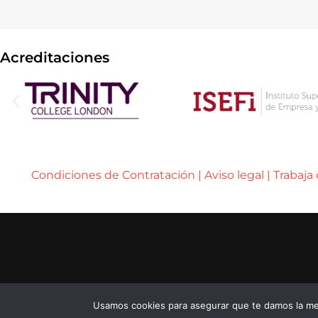
Acreditaciones
Condiciones de Contratación
|
Aviso legal
|
Trabaja
..... ..... .....
© 2026 ENEB – ESCUELA DE NEGOCIOS EUROPE
..... ..... .....
...... ......
Usamos cookies para asegurar que te damos la mej