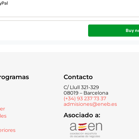
rogramas
Contacto
C/ Llull 321-329
08019 – Barcelona
(+34) 93 237 73 37
admisiones@eneb.es
er
Asociado a:
les
riores