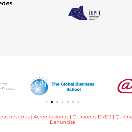
edes
 con nosotros
|
Acreditaciones
|
Opiniones ENEB
|
Quién
Denuncias