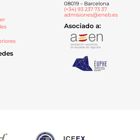
08019 – Barcelona
(+34) 93 237 73 37
admisiones@eneb.es
er
Asociado a:
les
riores
edes