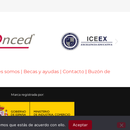
es somos
|
Becas y ayudas
|
Contacto
|
Buzón de
Marca registrada por:
emos que estás de acuerdo con ello.
Aceptar