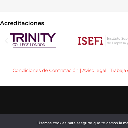
Acreditaciones
Condiciones de Contratación
|
Aviso legal
|
Trabaja
..... ..... .....
© 2026 ENEB – ESCUELA DE NEGOCIOS EUROPE
..... ..... .....
...... ......
Usamos cookies para asegurar que te damos la mej