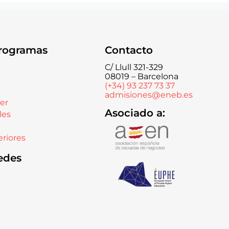
rogramas
Contacto
C/ Llull 321-329
08019 – Barcelona
(+34) 93 237 73 37
admisiones@eneb.es
er
Asociado a:
les
riores
edes