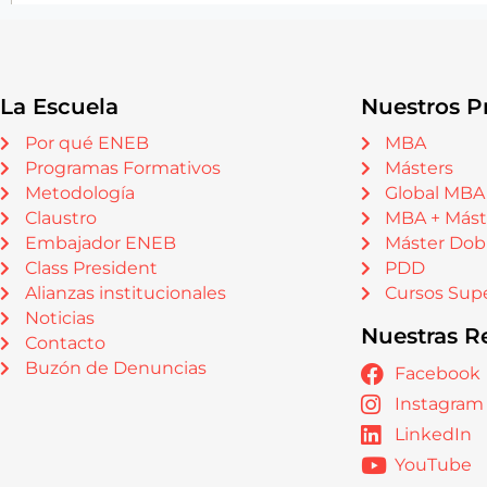
La Escuela
Nuestros P
Por qué ENEB
MBA
Programas Formativos
Másters
Metodología
Global MBA
Claustro
MBA + Mást
Embajador ENEB
Máster Dob
Class President
PDD
Alianzas institucionales
Cursos Supe
Noticias
Nuestras R
Contacto
Buzón de Denuncias
Facebook
Instagram
LinkedIn
YouTube