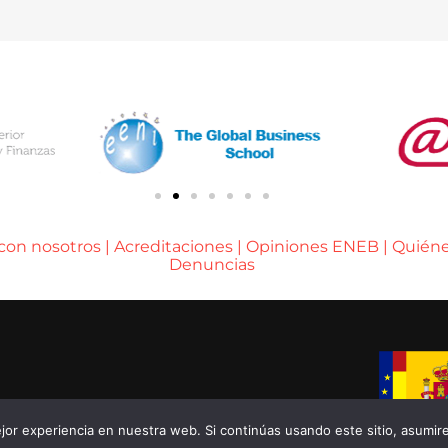
 con nosotros
|
Acreditaciones
|
Opiniones ENEB
|
Quién
Denuncias
A DE BARCELONA
or experiencia en nuestra web. Si continúas usando este sitio, asumir