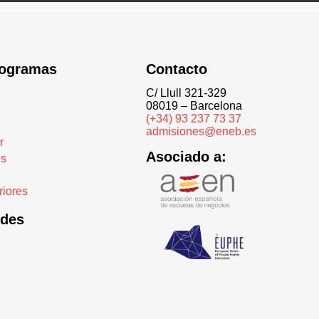
rogramas
Contacto
C/ Llull 321-329
08019 – Barcelona
(+34) 93 237 73 37
admisiones@eneb.es
r
Asociado a:
es
iores
edes