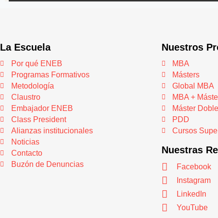
La Escuela
Nuestros P
Por qué ENEB
MBA
Programas Formativos
Másters
Metodología
Global MBA
Claustro
MBA + Máste
Embajador ENEB
Máster Dobl
Class President
PDD
Alianzas institucionales
Cursos Super
Noticias
Nuestras R
Contacto
Buzón de Denuncias
Facebook
Instagram
LinkedIn
YouTube