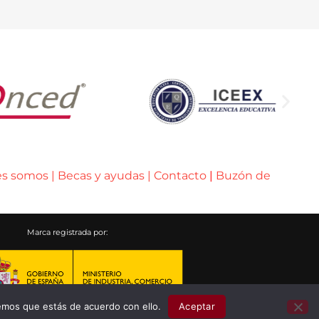
es somos
|
Becas y ayudas
|
Contacto
|
Buzón de
Marca registrada por:
emos que estás de acuerdo con ello.
Aceptar