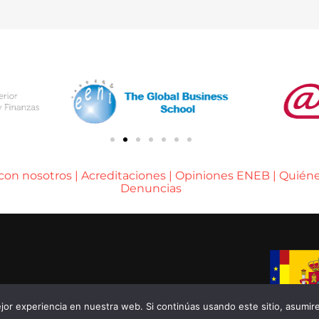
 con nosotros
|
Acreditaciones
|
Opiniones ENEB
|
Quién
Denuncias
A DE BARCELONA
or experiencia en nuestra web. Si continúas usando este sitio, asumir