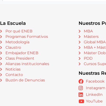
La Escuela
Nuestros P
Por qué ENEB
MBA
Programas Formativos
Másters
Metodología
Global MBA
Claustro
MBA + Mást
Embajador ENEB
Máster Dob
Class President
PDD
Alianzas institucionales
Cursos Supe
Noticias
Nuestras R
Contacto
Buzón de Denuncias
Facebook
Instagram
LinkedIn
YouTube