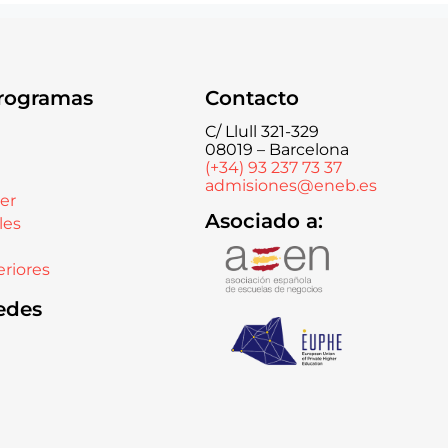
rogramas
Contacto
C/ Llull 321-329
08019 – Barcelona
(+34) 93 237 73 37
admisiones@eneb.es
er
Asociado a:
les
riores
edes