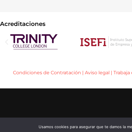
Acreditaciones
Condiciones de Contratación
|
Aviso legal
|
Trabaja
..... ..... .....
© 2026 ENEB – ESCUELA DE NEGOCIOS EUROPE
..... ..... .....
...... ......
Usamos cookies para asegurar que te damos la mej