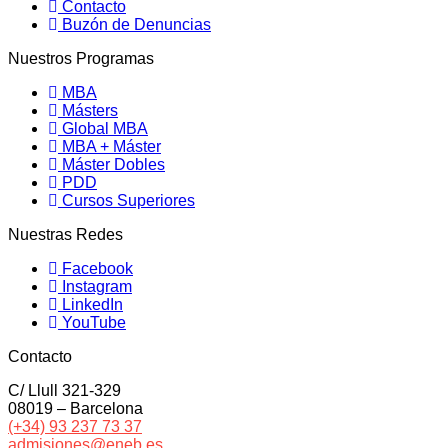
Contacto
Buzón de Denuncias
Nuestros Programas
MBA
Másters
Global MBA
MBA + Máster
Máster Dobles
PDD
Cursos Superiores
Nuestras Redes
Facebook
Instagram
LinkedIn
YouTube
Contacto
C/ Llull 321-329
08019 – Barcelona
(+34) 93 237 73 37
admisiones@eneb.es