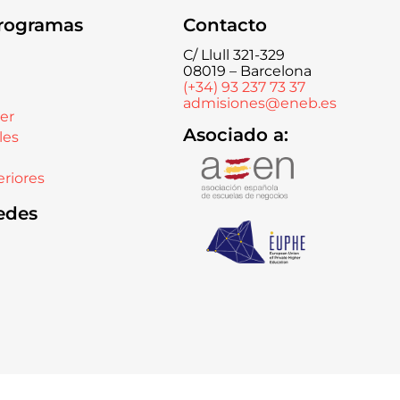
rogramas
Contacto
C/ Llull 321-329
08019 – Barcelona
(+34) 93 237 73 37
admisiones@eneb.es
er
Asociado a:
les
riores
edes