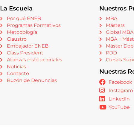
La Escuela
Nuestros P
Por qué ENEB
MBA
Programas Formativos
Másters
Metodología
Global MBA
Claustro
MBA + Mást
Embajador ENEB
Máster Dob
Class President
PDD
Alianzas institucionales
Cursos Supe
Noticias
Nuestras R
Contacto
Buzón de Denuncias
Facebook
Instagram
LinkedIn
YouTube