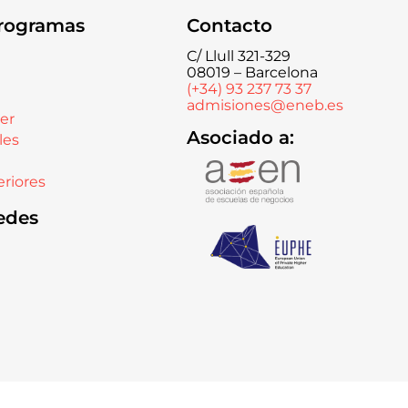
rogramas
Contacto
C/ Llull 321-329
08019 – Barcelona
(+34) 93 237 73 37
admisiones@eneb.es
er
Asociado a:
les
riores
edes