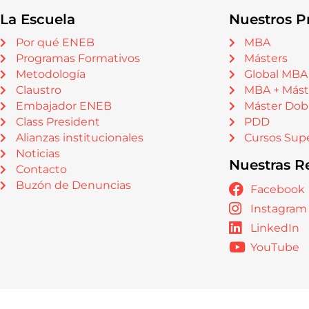
La Escuela
Nuestros P
Por qué ENEB
MBA
Programas Formativos
Másters
Metodología
Global MBA
Claustro
MBA + Mást
Embajador ENEB
Máster Dob
Class President
PDD
Alianzas institucionales
Cursos Supe
Noticias
Nuestras R
Contacto
Buzón de Denuncias
Facebook
Instagram
LinkedIn
YouTube